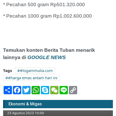
* Pecahan 500 gram Rp501.320.000
* Pecahan 1000 gram Rp1.002.600.000
Temukan konten Berita Tuban menarik
lainnya di
GOOGLE NEWS
Tags
#logammulia.com
#harga emas antam hari ini
Share
Facebook
Twitter
WhatsApp
Skype
WeChat
Line
Copy
Link
Kurun 7 Tahun, Tuban Sandang Predikat ke-
Ekonomi & Migas
5 Kabupaten Termiskin di Jawa Timur
23 Agustus 2023 10:00