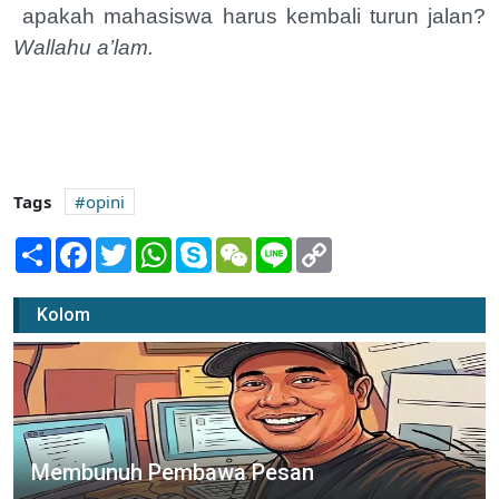
apakah mahasiswa harus kembali turun jalan?
Wallahu a’lam.
Tags
opini
Share
Facebook
Twitter
WhatsApp
Skype
WeChat
Line
Copy
Link
Kolom
Membunuh Pembawa Pesan