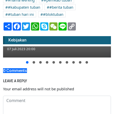
#hama wereng
#pemkab tuban
#kabupaten tuban
#berita tuban
#tuban hari ini
#bloktuban
Share
Facebook
Twitter
WhatsApp
Skype
WeChat
Line
Copy
Link
Lelang Pertama Proyek Jembatan
Glendeng Gagal, Bupati Tuban: Akhir Tahun
Kebijakan
Ini Selesai
07 Juli 2023 20:00
0 Comments
LEAVE A REPLY
Your email address will not be published