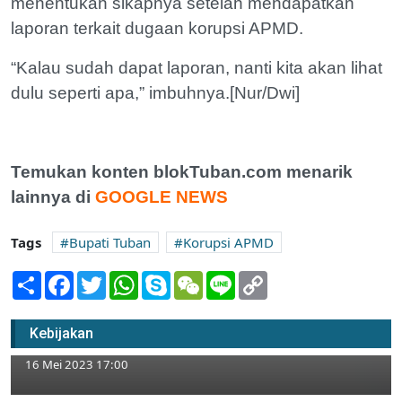
menentukan sikapnya setelah mendapatkan
laporan terkait dugaan korupsi APMD.
“Kalau sudah dapat laporan, nanti kita akan lihat
dulu seperti apa,” imbuhnya.[Nur/Dwi]
Temukan konten blokTuban.com menarik
lainnya di
GOOGLE NEWS
Tags
Bupati Tuban
Korupsi APMD
Share
Facebook
Twitter
WhatsApp
Skype
WeChat
Line
Copy
Link
Wakil Ketua DPRD Tuban Langgar Aturan
Lalulintas, Polisi: Akan Diajak Sosialisasi
Kebijakan
Berkendara yang Benar
16 Mei 2023 17:00