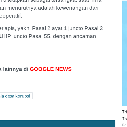
nan menurutnya adalah kewenangan dari
ooperatif.
erlapis, yakni Pasal 2 ayat 1 juncto Pasal 3
 KUHP juncto Pasal 55, dengan ancaman
 lainnya di
GOOGLE NEWS
la desa korupsi
Tr
ilang Pertamina
Bulan Ramadan Pelanggaran
Tr
Ra
onal Safari Ramadan
Lalu Lintas di Kabupaten