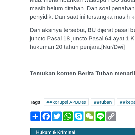
masih belum ditahan. Dan soal penaha
penyidik. Dan saat ini tersangka masih k
Dari aksinya tersebut, BU dijerat pasal b
juncto Pasal 18 juncto Pasal 64 ayat 1
hukuman 20 tahun penjara.[Nur/Dwi]
Temukan konten Berita Tuban menarik
Tags
#korupsi APBDes
#tuban
#kepa
Share
Facebook
Twitter
WhatsApp
Skype
WeChat
Line
Copy
Link
Lokakarya Video Pendek
EMCL: 3 Reporter
Direksi K
Hukum & Kriminal
blokBojonegoro.com dan
Internasi