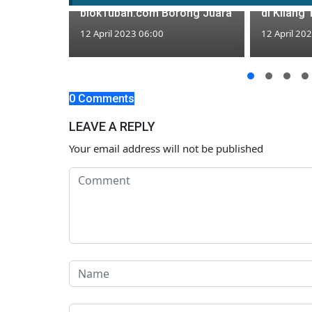
blokTuban.com Borong Juara
di Kilang
12 April 2023 06:00
12 April 20
bangunan
ak Kunjung
Tuban
0 Comments
LEAVE A REPLY
Your email address will not be published