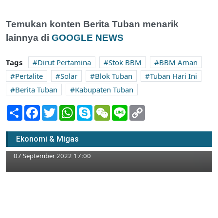
Temukan konten Berita Tuban menarik
lainnya di
GOOGLE NEWS
Tags
Dirut Pertamina
Stok BBM
BBM Aman
Pertalite
Solar
Blok Tuban
Tuban Hari Ini
Berita Tuban
Kabupaten Tuban
Share
Facebook
Twitter
WhatsApp
Skype
WeChat
Line
Copy
Link
Pasar Semen Domestik Turun, Laba SIG di
Ekonomi & Migas
Semester 1 2022 Sebesar Rp829 Miliar
07 September 2022 17:00