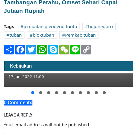
Tambangan Perahu, Omset Sehari Capai
Jutaan Rupiah
Tags
jembatan glendeng tuutp
bojonegoro
tuban
bloktuban
Pemkab tuban
Share
Facebook
Twitter
WhatsApp
Skype
WeChat
Line
Copy
Link
Kapolres Tuban Surati Bupati, Isinya
Permohonan Peniadaan Live Musik di CFN
Kebijakan
Taman Sleko
17 Juni 2022 11:00
0 Comments
LEAVE A REPLY
Your email address will not be published