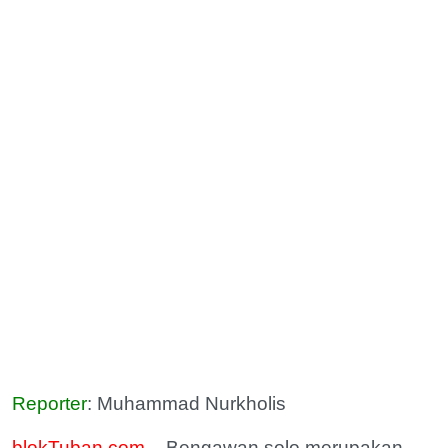
Reporter
: Muhammad Nurkholis
blokTuban.com
– Bengawan solo merupakan