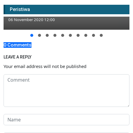
Grebek Panti Asuhan, Kalapas Beri Bantuan
Peristiwa
Cegah Covid-19
06 November 2020 12:00
0 Comments
LEAVE A REPLY
Your email address will not be published