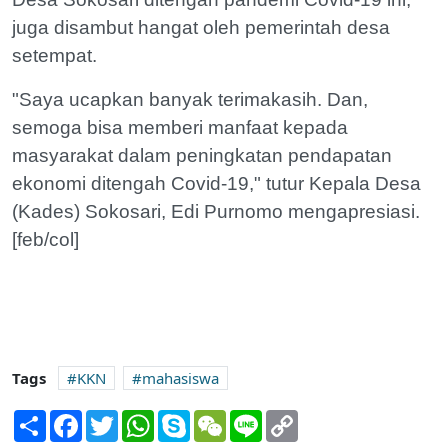
juga disambut hangat oleh pemerintah desa
setempat.
"Saya ucapkan banyak terimakasih. Dan,
semoga bisa memberi manfaat kepada
masyarakat dalam peningkatan pendapatan
ekonomi ditengah Covid-19," tutur Kepala Desa
(Kades) Sokosari, Edi Purnomo mengapresiasi.
[feb/col]
Tags
KKN
mahasiswa
Share
Facebook
Twitter
WhatsApp
Skype
WeChat
Line
Copy
Link