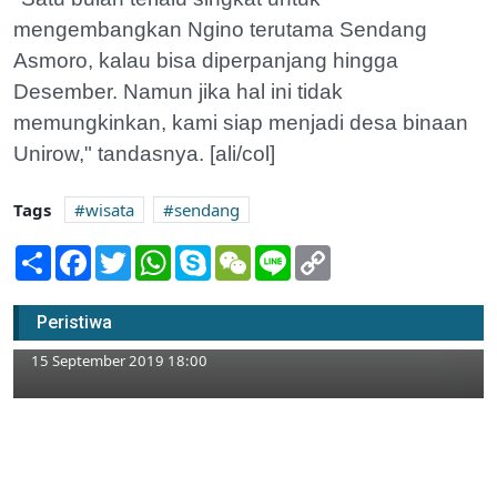
mengembangkan Ngino terutama Sendang
Asmoro, kalau bisa diperpanjang hingga
Desember. Namun jika hal ini tidak
memungkinkan, kami siap menjadi desa binaan
Unirow," tandasnya. [ali/col]
Tags
wisata
sendang
Share
Facebook
Twitter
WhatsApp
Skype
WeChat
Line
Copy
Link
Jalan Sehat Meriahkan Penutupan PHBN di
Peristiwa
Desa Kedungrejo
15 September 2019 18:00