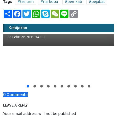
Tags
tes urin
narkoba
pemkab
pejabat
Share
Facebook
Twitter
WhatsApp
Skype
WeChat
Line
Copy
Link
Pemkab Siapkan Dana APBD 9,4 Miliar
Kebijakan
untuk Pilkades Serentak
25 Februari 2019 14:00
0 Comments
LEAVE A REPLY
Your email address will not be published