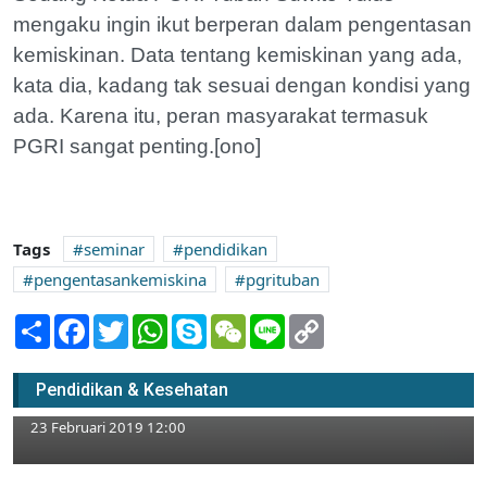
mengaku ingin ikut berperan dalam pengentasan
kemiskinan. Data tentang kemiskinan yang ada,
kata dia, kadang tak sesuai dengan kondisi yang
ada. Karena itu, peran masyarakat termasuk
PGRI sangat penting.[ono]
Tags
seminar
pendidikan
pengentasankemiskina
pgrituban
Share
Facebook
Twitter
WhatsApp
Skype
WeChat
Line
Copy
Link
Mahasiswa Madin Inisiasi Bedah Buku dan
Pendidikan & Kesehatan
Seminar Fiqih Kebangsaan
23 Februari 2019 12:00