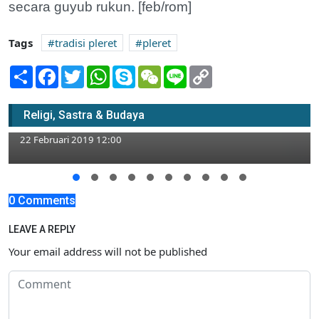
secara guyub rukun. [feb/rom]
Tags
tradisi pleret
pleret
Share
Facebook
Twitter
WhatsApp
Skype
WeChat
Line
Copy
Link
Polisi Belum Temukan Titik Terang Pelaku
Religi, Sastra & Budaya
Teror Bom Molotov
22 Februari 2019 12:00
0 Comments
LEAVE A REPLY
Your email address will not be published