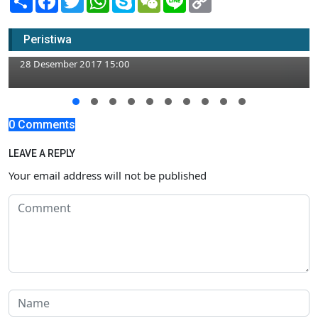
Link
Diikuti Ratusan Peserta, Latber Joko Tarub
Peristiwa
Konteskan Kicau Burung
28 Desember 2017 15:00
0 Comments
LEAVE A REPLY
Your email address will not be published