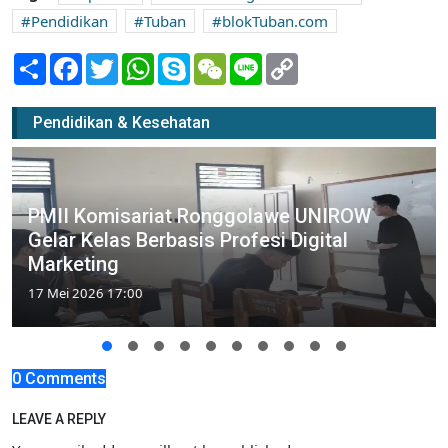
Pendidikan
Tuban
blokTuban.com
Share
Facebook
Twitter
WhatsApp
Skype
WeChat
Line
Copy
Link
Pendidikan & Kesehatan
PMII Komisariat Ronggolawe UNIROW
Gelar Kelas Berbasis Profesi Digital
Marketing
17 Mei 2026 17:00
0 Comments
LEAVE A REPLY