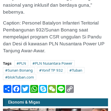
nasional yang inklusif dan berdaya guna,"
bebernya.
Caption: Personel Batalyon Infanteri Teritorial
Pembangunan 932/Sunan Bonang saat
mempelajari program CSR unggulan Si Pandu
dan Desi di kawasan PLN Nusantara Power UP
Tanjung Awar-Awar.
Tags
PLN
PLN Nusantara Power
Sunan Bonang
Yonif TP 932
Tuban
blokTuban.com
Share
Facebook
Twitter
WhatsApp
Skype
WeChat
Line
Copy
Link
Ekonomi & Migas