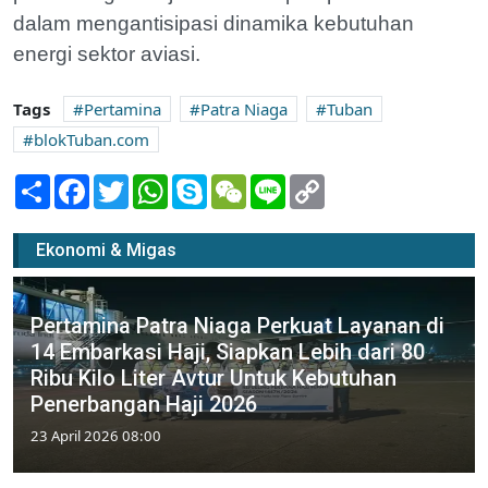
dalam mengantisipasi dinamika kebutuhan
energi sektor aviasi.
Tags
Pertamina
Patra Niaga
Tuban
blokTuban.com
Share
Facebook
Twitter
WhatsApp
Skype
WeChat
Line
Copy
Link
Ekonomi & Migas
Pertamina Patra Niaga Perkuat Layanan di
14 Embarkasi Haji, Siapkan Lebih dari 80
Ribu Kilo Liter Avtur Untuk Kebutuhan
Penerbangan Haji 2026
23 April 2026 08:00