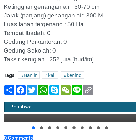
Ketinggian genangan air : 50-70 cm
Jarak (panjang) genangan air: 300 M
Luas lahan tergenang : 50 Ha
Tempat Ibadah: 0
Gedung Perkantoran: 0
Gedung Sekolah: 0
Taksir kerugian : 252 juta.[hud/ito]
Tags
Banjir
kali
kening
Share
Facebook
Twitter
WhatsApp
Skype
WeChat
Line
Copy
Link
Kali Kening Banjir, Bengawan Solo Dibawah
Siaga
Peristiwa
22 Januari 2017 08:00
0 Comments