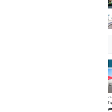
24
Ti
gi