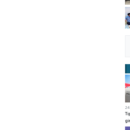
24
Ti
gi