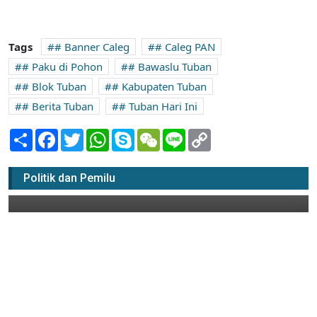
Tags
# Banner Caleg
# Caleg PAN
# Paku di Pohon
# Bawaslu Tuban
# Blok Tuban
# Kabupaten Tuban
# Berita Tuban
# Tuban Hari Ini
Share
Facebook
Twitter
WhatsApp
Skype
WeChat
Line
Copy
Link
Dipaku di Pohon, Banner Caleg Rusak
Estetika Tuban
Politik dan Pemilu
07 Agustus 2023 13:00