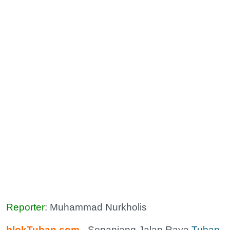
Reporter
: Muhammad Nurkholis
blokTuban.com
- Sepanjang Jalan Raya
Tuban-