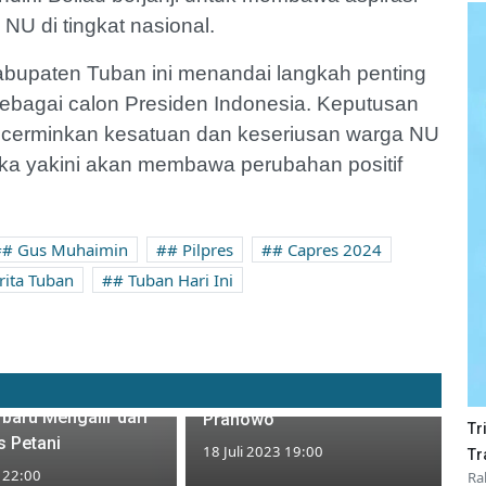
U di tingkat nasional.
abupaten Tuban ini menandai langkah penting
sebagai calon Presiden Indonesia. Keputusan
ncerminkan kesatuan dan keseriusan warga NU
a yakini akan membawa perubahan positif
# Gus Muhaimin
# Pilpres
# Capres 2024
rita Tuban
# Tuban Hari Ini
Ratusan Kepala Desa di
i Dukungan Gus
Tuban Hadiri Acara
di Tuban Kian
Silaturahmi Bersama Ganjar
rbaru Mengalir dari
Pranowo
Tr
 Petani
18 Juli 2023 19:00
Tr
3 22:00
Ra