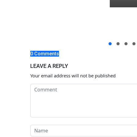
Tuban
ebagai
0 Comments
LEAVE A REPLY
Your email address will not be published