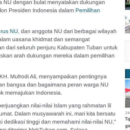
ga NU dengan bulat menyatakan dukungan
lon Presiden Indonesia dalam
Pemilihan
rus NU
, dan anggota NU dari berbagai wilayah
dalam uasana khidmat dan semangat
 dari seluruh penjuru Kabupaten Tuban untuk
kan arah dukungan mereka dalam pemilihan
KH. Mufrodi Ali, menyampaikan pentingnya
an bangsa dan bagaimana peran warga NU
uk memajukan Indonesia.
uangkan nilai-nilai Islam yang rahmatan lil
24
mat. Dalam musyawarah ini, mari kita bersatu
Ti
 dedikasi tinggi dan memahami nilai-nilai NU,"
gi
yang diterima blokTuban.com, Selasa