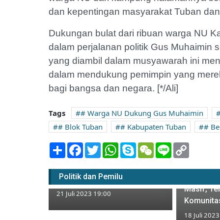
dan kepentingan masyarakat Tuban dan N
Dukungan bulat dari ribuan warga NU K
dalam perjalanan politik Gus Muhaimin 
yang diambil dalam musyawarah ini me
dalam mendukung pemimpin yang merek
bagi bangsa dan negara. [*/Ali]
Tags
# Warga NU Dukung Gus Muhaimin
# Blok Tuban
# Kabupaten Tuban
# Be
Share
Facebook
Twitter
WhatsApp
Skype
WeChat
Line
Copy
Link
Masuk Tahap Vermin, 22
Deklaras
Bacaleg di Tuban
Politik dan Pemilu
Muhaimin 
Mengundurkan Diri
Masif, Te
21 Juli 2023 19:00
Komunitas
18 Juli 202