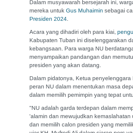
Dalam musyawarah bersejarah ini, war
mereka untuk
Gus Muhaimin
sebagai ca
Presiden 2024
.
Acara yang dihadiri oleh para kiai,
pengu
Kabupaten Tuban ini diselenggarakan 
kebangsaan. Para warga NU berdatangan
menyampaikan pandangan dan memutus
presiden yang akan datang.
Dalam pidatonya, Ketua penyelenggara 
peran NU dalam menentukan masa dep
dalam memilih pemimpin yang tepat unt
"NU adalah garda terdepan dalam memperj
'alamin dan mewujudkan kemaslahatan u
dan memilih calon presiden yang memiliki
ujar KH. Mufrodi Ali dalam siaran pers 