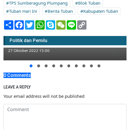
TPS Sumberagung Plumpang
Blok Tuban
Tuban Hari Ini
Berita Tuban
Kabupaten Tuban
Share
Facebook
Twitter
WhatsApp
Skype
WeChat
Line
Copy
Link
Pilkades Tuban Serentak 2022, Panitia
Politik dan Pemilu
Sediakan TPS Lebih Banyak
27 Oktober 2022 15:00
0 Comments
LEAVE A REPLY
Your email address will not be published