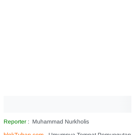
Reporter
: Muhammad Nurkholis
blokTuban.com
- Umumnya Tempat Pemungutan