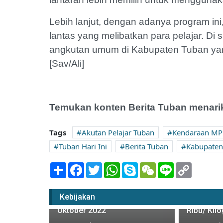
Lebih lanjut, dengan adanya program i
lantas yang melibatkan para pelajar. Di
angkutan umum di Kabupaten Tuban ya
[Sav/Ali]
Temukan konten Berita Tuban menarik
Tags
Akutan Pelajar Tuban
Kendaraan M
Tuban Hari Ini
Berita Tuban
Kabupaten
Share
Facebook
Twitter
WhatsApp
Skype
WeChat
Line
Copy
Link
Tiga Jeni
BMKG Tuban Prediksi Musim
Kompak T
Kebijakan
Penghujan Datang di Bulan
Terparah 
Oktober 2022
Ribu/ Kil