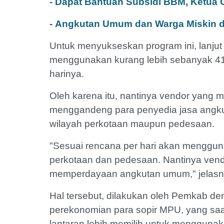
-
Dapat Bantuan Subsidi BBM, Ketua Oj
-
Angkutan Umum dan Warga Miskin di 
Untuk menyukseskan program ini, lanjut
menggunakan kurang lebih sebanyak 4
harinya.
Oleh karena itu, nantinya vendor yang
menggandeng para penyedia jasa angku
wilayah perkotaan maupun pedesaan.
"Sesuai rencana per hari akan menggun
perkotaan dan pedesaan. Nantinya ven
memperdayaan angkutan umum," jelas
Hal tersebut, dilakukan oleh Pemkab 
perekonomian para sopir MPU, yang saat i
lantaran lebih memilih untuk menggunak