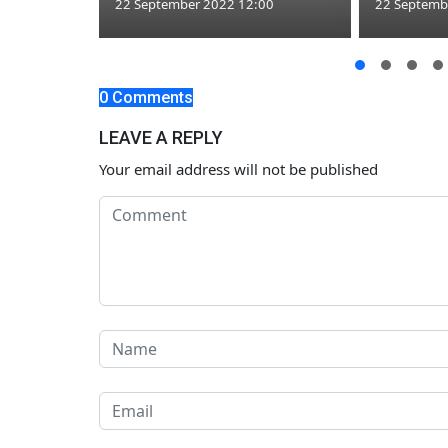
22 September 2022 12:00
22 Septemb
 25
3, Simak
Seleksinya
0 Comments
:00
LEAVE A REPLY
Your email address will not be published