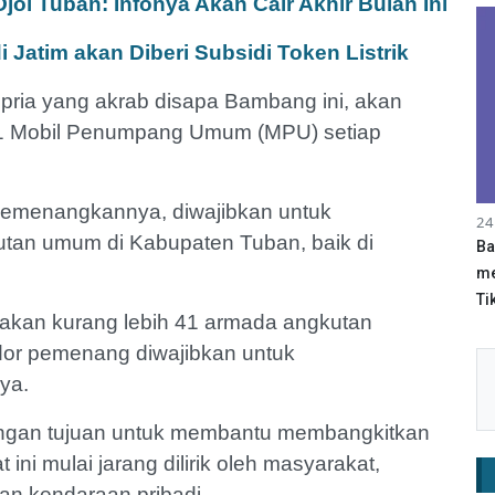
ol Tuban: Infonya Akan Cair Akhir Bulan Ini
Jatim akan Diberi Subsidi Token Listrik
 pria yang akrab disapa Bambang ini, akan
1 Mobil Penumpang Umum (MPU) setiap
 memenangkannya, diwajibkan untuk
24
tan umum di Kabupaten Tuban, baik di
Ba
me
Tik
akan kurang lebih 41 armada angkutan
dor pemenang diwajibkan untuk
nya.
dengan tujuan untuk membantu membangkitkan
ni mulai jarang dilirik oleh masyarakat,
an kendaraan pribadi.