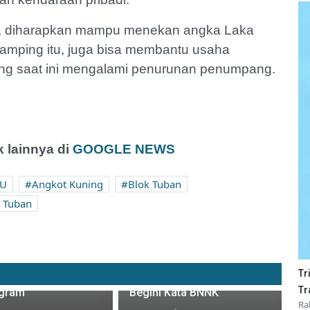
ni, diharapkan mampu menekan angka Laka
 samping itu, juga bisa membantu usaha
ng saat ini mengalami penurunan penumpang.
 lainnya di
GOOGLE NEWS
PU
Angkot Kuning
Blok Tuban
 Tuban
s Cabai di Tuban
urun Harga,
Satu Pegawai Pajak Tuban
Tr
Anjlok Sampai Rp10
Hasil Tes Urinenya Positif,
Tr
ogram
Begini Kata BNNK
Ra