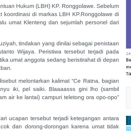
antuan Hukum (LBH) KP. Ronggolawe. Sebelum
at koordinasi di markas LBH KP.Ronggolawe di
alu umat Klenteng dan sejumlah personel dari
iyah, tindakan yang dinilai sebagai penistaan
tanto Wijaya. Peristiwa tersebut terjadi pada
24
tika umat anggota sedang beristirahat di depan
Ba
me
uban.
Tik
 disebut melontarkan kalimat “Ce Ratna, bagian
yu iki, pel saiki. Blaaaasss gini lho (sambil
 air ke lantai) campuri teletong ora opo-opo”
dari ucapan tersebut terjadi ketegangan antara
kcok dan dorong-dorongan karena umat tidak