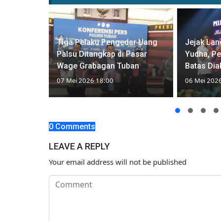
Sekdes
a Dicopot,
Tiga Pelaku Pengedar Uang
Jejak Lan
bat
Palsu Ditangkap di Pasar
Yudha, P
Wage Grabagan Tuban
Batas Dia
07 Mei 2026 18:00
06 Mei 202
0 Comments
LEAVE A REPLY
Your email address will not be published