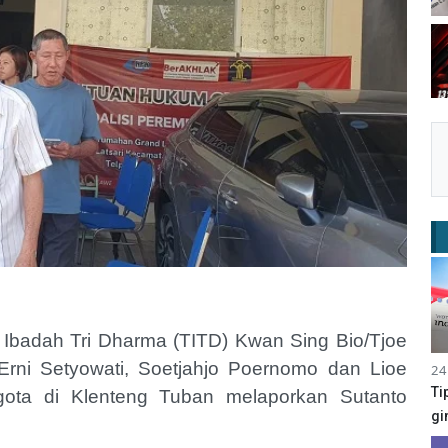
Ibadah Tri Dharma (TITD) Kwan Sing Bio/Tjoe
Erni Setyowati, Soetjahjo Poernomo dan Lioe
24
Ti
ta di Klenteng Tuban melaporkan Sutanto
gi
.