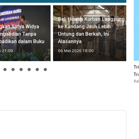
Beli Hewan Kurban Langsung
gkah Satya Widya
ke Kandang Jauh Lebih
engabdian Tanpa
Untung dan Berkah, Ini
badikan dalam Buku
Alasannya
6 21:00
06 Mei 2026 18:00
Tr
Tr
Ra