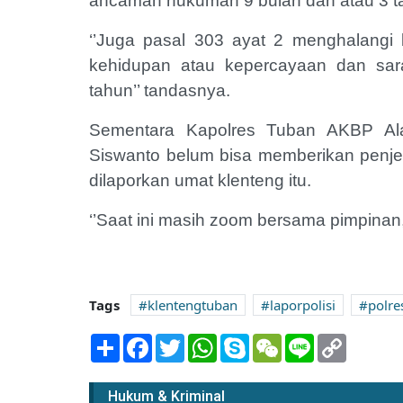
ancaman hukuman 9 bulan dan atau 3 t
‘’Juga pasal 303 ayat 2 menghalangi 
kehidupan atau kepercayaan dan sa
tahun’’ tandasnya.
Sementara Kapolres Tuban AKBP Alai
Siswanto belum bisa memberikan penje
dilaporkan umat klenteng itu.
‘’Saat ini masih zoom bersama pimpinan,
Tags
klentengtuban
laporpolisi
polre
Share
Facebook
Twitter
WhatsApp
Skype
WeChat
Line
Copy
Link
Hukum & Kriminal