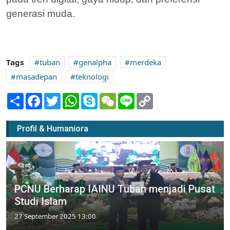
generasi muda.
Tags
tuban
genalpha
merdeka
masadepan
teknologi
Share
Facebook
Twitter
WhatsApp
Skype
WeChat
Line
Copy
Link
Profil & Humaniora
PCNU Berharap IAINU Tuban menjadi Pusat
Studi Islam
27 September 2025 13:00