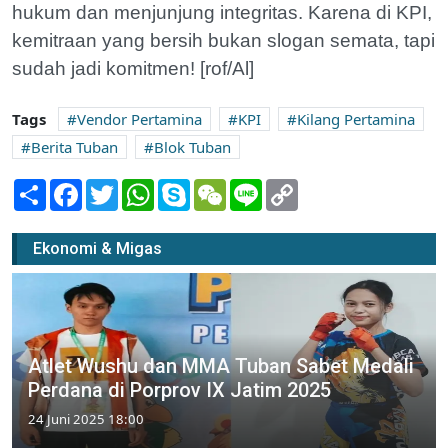
hukum dan menjunjung integritas. Karena di KPI,
kemitraan yang bersih bukan slogan semata, tapi
sudah jadi komitmen! [rof/Al]
Tags
Vendor Pertamina
KPI
Kilang Pertamina
Berita Tuban
Blok Tuban
Share
Facebook
Twitter
WhatsApp
Skype
WeChat
Line
Copy
Link
Ekonomi & Migas
Atlet Wushu dan MMA Tuban Sabet Medali
Perdana di Porprov IX Jatim 2025
24 Juni 2025 18:00