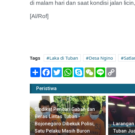
di malam hari dan saat kondisi jalan lici
[Al/Rof]
Tags
Laka di Tuban
Desa Ngino
Satla
Share
Facebook
Twitter
WhatsApp
Skype
WeChat
Line
Copy
Link
Peristiwa
Sindikat Pencuri Gabah dan
Beras Lintas Tuban -
n, Proyek
Bojonegoro Dibekuk Polisi,
Larangan 
ebut
Satu Pelaku Masih Buron
Tuban Jua