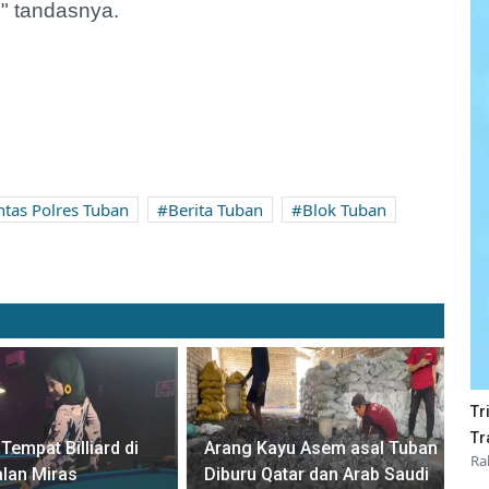
n," tandasnya.
ntas Polres Tuban
Berita Tuban
Blok Tuban
Tr
Tr
Tempat Billiard di
Arang Kayu Asem asal Tuban
Ra
lan Miras
Diburu Qatar dan Arab Saudi