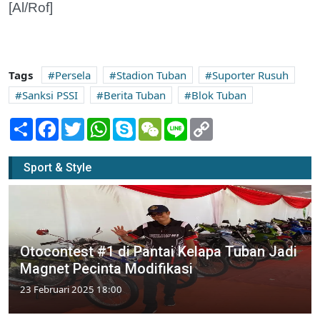
[Al/Rof]
Tags
Persela
Stadion Tuban
Suporter Rusuh
Sanksi PSSI
Berita Tuban
Blok Tuban
Share
Facebook
Twitter
WhatsApp
Skype
WeChat
Line
Copy
Link
Sport & Style
Otocontest #1 di Pantai Kelapa Tuban Jadi
Magnet Pecinta Modifikasi
23 Februari 2025 18:00