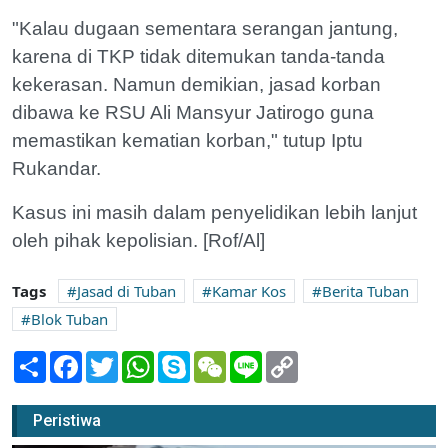
"Kalau dugaan sementara serangan jantung,
karena di TKP tidak ditemukan tanda-tanda
kekerasan. Namun demikian, jasad korban
dibawa ke RSU Ali Mansyur Jatirogo guna
memastikan kematian korban," tutup Iptu
Rukandar.
Kasus ini masih dalam penyelidikan lebih lanjut
oleh pihak kepolisian. [Rof/Al]
Tags
Jasad di Tuban
Kamar Kos
Berita Tuban
Blok Tuban
Share
Facebook
Twitter
WhatsApp
Skype
WeChat
Line
Copy
Link
Peristiwa