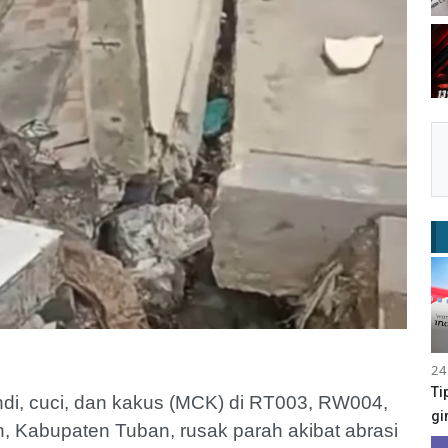
24
Ti
i, cuci, dan kakus (MCK) di RT003, RW004,
gi
 Kabupaten Tuban, rusak parah akibat abrasi