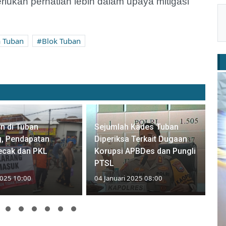
ukan perhatian lebih dalam upaya mitigasi
a Tuban
Blok Tuban
n di Tuban
Sejumlah Kades Tuban
g, Pendapatan
Diperiksa Terkait Dugaan
ecak dan PKL
Korupsi APBDes dan Pungli
PTSL
2025 10:00
04 Januari 2025 08:00