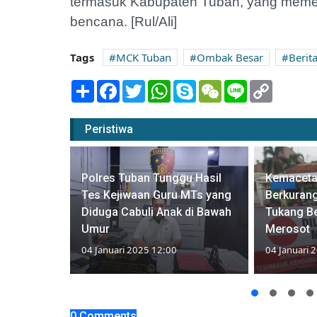
termasuk Kabupaten Tuban, yang memerl
bencana. [Rul/Ali]
Tags
MCK Tuban
Ombak Besar
Berit
Share
Facebook
Twitter
WhatsApp
Skype
WeChat
Line
Copy
Link
Peristiwa
Polres Tuban Tunggu Hasil
Kemaceta
 Jalan
Tes Kejiwaan Guru MTs yang
Berkuran
Malang
Diduga Cabuli Anak di Bawah
Tukang B
Umur
Merosot
04 Januari 2025 12:00
04 Januari 
0 Comments