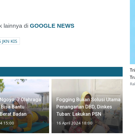
 lainnya di
GOOGLE NEWS
S JKN KIS
Tr
Tr
Ra
 Ngoyo, 7 Olahraga
Fogging Bukan Solusi Utama
i Bisa Bantu
Penanganan DBD, Dinkes
Berat Badan
Tuban: Lakukan PSN
24 15:00
16 April 2024 18:00