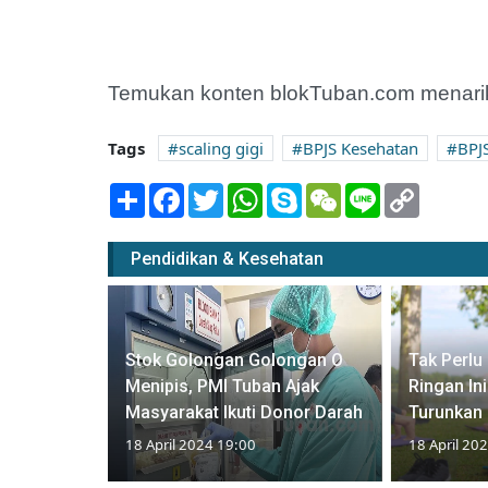
Temukan konten blokTuban.com menarik
Tags
scaling gigi
BPJS Kesehatan
BPJ
Share
Facebook
Twitter
WhatsApp
Skype
WeChat
Line
Copy
Link
Pendidikan & Kesehatan
4 Dibuka!
Stok Golongan Golongan O
Tak Perlu
n Bagi 50
Menipis, PMI Tuban Ajak
Ringan In
Masyarakat Ikuti Donor Darah
Turunkan 
18 April 2024 19:00
18 April 20