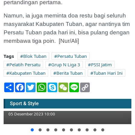
pertandingan pertama.
Namun, ia juga meminta doa restu bagi seluruh
masyarakat Kabupaten Tuban, agar nantinya tim
Persatu Tuban pada hari ini, bisa pulang dengan
membawa tiga poin. [Nur/Ali]
Tags
Blok Tuban
Persatu Tuban
Pelatih Persatu
Grup N Liga 3
PSSI Jatim
Kabupaten Tuban
Berita Tuban
Tuban Hari Ini
Share
Facebook
Twitter
WhatsApp
Skype
WeChat
Line
Copy
Link
Patuhi Regulasi Liga 3, Ronggomania
Tuban Nobar Persatu vs Madiun Putra di
Sport & Style
Berbagai Korwil
05 Desember 2023 10:00