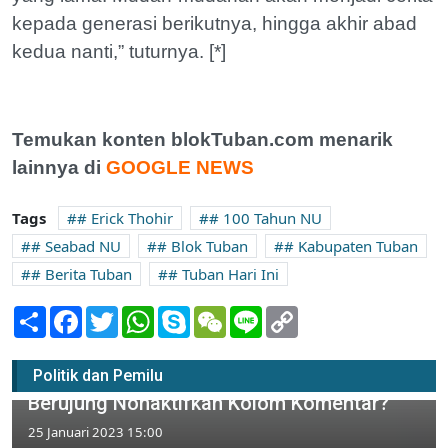
kepada generasi berikutnya, hingga akhir abad
kedua nanti,” tuturnya. [*]
Temukan konten blokTuban.com menarik
lainnya di
GOOGLE NEWS
Tags
# Erick Thohir
# 100 Tahun NU
# Seabad NU
# Blok Tuban
# Kabupaten Tuban
# Berita Tuban
# Tuban Hari Ini
Share
Facebook
Twitter
WhatsApp
Skype
WeChat
Line
Copy
Link
Seleksi Anggota PPS Dinilai Tak Adil, Akun
Politik dan Pemilu
Instagram KPU Tuban Dibanjiri Protes
Berujung Nonaktifkan Kolom Komentar?
25 Januari 2023 15:00