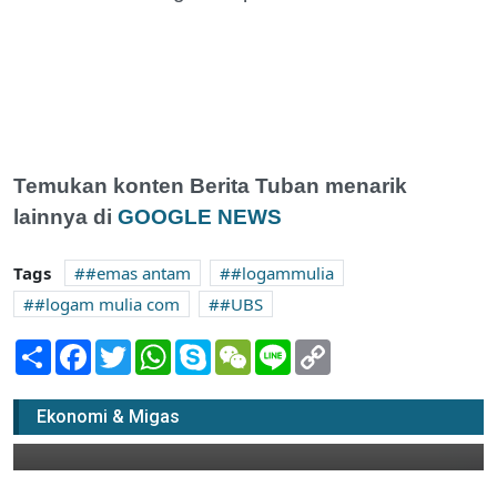
Temukan konten Berita Tuban menarik
lainnya di
GOOGLE NEWS
Tags
#emas antam
#logammulia
#logam mulia com
#UBS
Share
Facebook
Twitter
WhatsApp
Skype
WeChat
Line
Copy
Link
4 Jenis Bahan Kebutuhan Pokok di Pasar
Tuban Naik
Ekonomi & Migas
23 Desember 2022 06:00