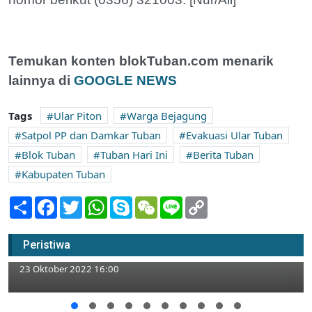
Temukan konten blokTuban.com menarik
lainnya di
GOOGLE NEWS
Tags
Ular Piton
Warga Bejagung
Satpol PP dan Damkar Tuban
Evakuasi Ular Tuban
Blok Tuban
Tuban Hari Ini
Berita Tuban
Kabupaten Tuban
Share
Facebook
Twitter
WhatsApp
Skype
WeChat
Line
Copy
Link
Harga Tepung Terigu Naik, Pedagang Kue
Peristiwa
Tuban Akui Tak Bisa Naikkan Harga Jual
23 Oktober 2022 16:00