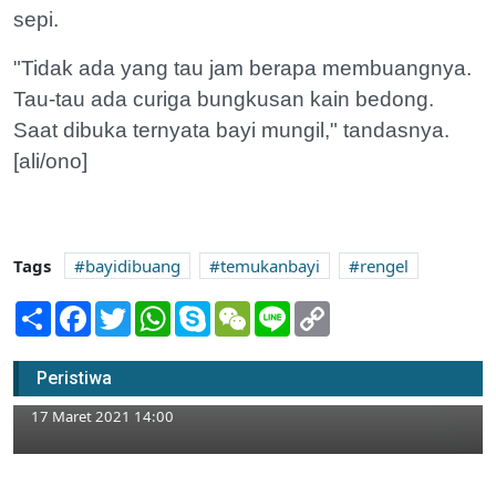
sepi.
"Tidak ada yang tau jam berapa membuangnya.
Tau-tau ada curiga bungkusan kain bedong.
Saat dibuka ternyata bayi mungil," tandasnya.
[ali/ono]
Tags
bayidibuang
temukanbayi
rengel
Share
Facebook
Twitter
WhatsApp
Skype
WeChat
Line
Copy
Link
Rizal Ramli Hingga Wagub Jatim Beri
Peristiwa
Kuliah Umum Tentang Ekonomi
17 Maret 2021 14:00