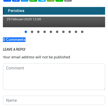
Warga Widang Hibahkan Tanah untuk
Peristiwa
Pembangunan Mapolsek
29 Februari 2020 12:00
0 Comments
LEAVE A REPLY
Your email address will not be published