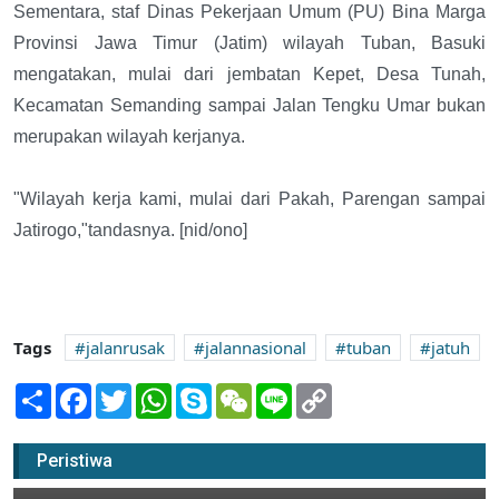
Sementara, staf Dinas Pekerjaan Umum (PU) Bina Marga
Provinsi Jawa Timur (Jatim) wilayah Tuban, Basuki
mengatakan, mulai dari jembatan Kepet, Desa Tunah,
Kecamatan Semanding sampai Jalan Tengku Umar bukan
merupakan wilayah kerjanya.
"Wilayah kerja kami, mulai dari Pakah, Parengan sampai
Jatirogo,"tandasnya. [nid/ono]
Tags
jalanrusak
jalannasional
tuban
jatuh
Share
Facebook
Twitter
WhatsApp
Skype
WeChat
Line
Copy
Link
Warga Inisiatif Galang Dana Tanggul
Longsor
Peristiwa
06 Februari 2020 11:00