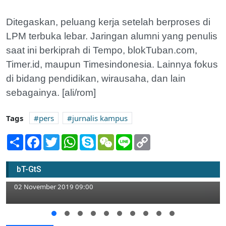
Ditegaskan, peluang kerja setelah berproses di
LPM terbuka lebar. Jaringan alumni yang penulis
saat ini berkiprah di Tempo, blokTuban.com,
Timer.id, maupun Timesindonesia. Lainnya fokus
di bidang pendidikan, wirausaha, dan lain
sebagainya. [ali/rom]
Tags
pers
jurnalis kampus
Share
Facebook
Twitter
WhatsApp
Skype
WeChat
Line
Copy
Link
Diklatsar Jurnalistik, Majalah Blantika
bT-GtS
SMAN 1 Rengel Fokus Materi News
02 November 2019 09:00