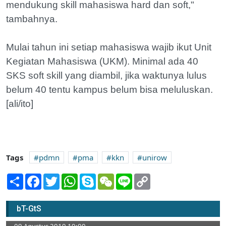
mendukung skill mahasiswa hard dan soft,"
tambahnya.
Mulai tahun ini setiap mahasiswa wajib ikut Unit
Kegiatan Mahasiswa (UKM). Minimal ada 40
SKS soft skill yang diambil, jika waktunya lulus
belum 40 tentu kampus belum bisa meluluskan.
[ali/ito]
Tags
pdmn
pma
kkn
unirow
Share
Facebook
Twitter
WhatsApp
Skype
WeChat
Line
Copy
Link
PK. PMII Sunan Bonang Gelar Pelantikan
bT-GtS
dan Halaqoh Pergerakan