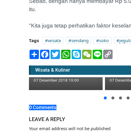
Sebab, dengan hanya membayar Rp 5.0
itu.
"Kita juga tetap perhatikan faktor kesel
Tags
wisata
sendang
soko
jegul
Share
Facebook
Twitter
WhatsApp
Skype
WeChat
Line
Copy
Link
Pesona W
Hutan Kota Kapur Jadi Lokasi
Tempat Ng
Wisata & Kuliner
Konservasi Rusa .
Santai
07 Desember 2018 19:00
07 Desembe
ster
jakan
0 Comments
LEAVE A REPLY
00
Your email address will not be published