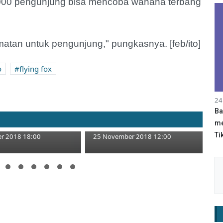
00 pengunjung bisa mencoba wahana terbang
amatan untuk pengunjung," pungkasnya. [feb/ito]
o
flying fox
atu Rongko,
24
opi Asyik dan
Akhir Tahun, Wisata Tapan
Ba
Andongsari Digebut
me
Tik
r 2018 18:00
25 November 2018 12:00