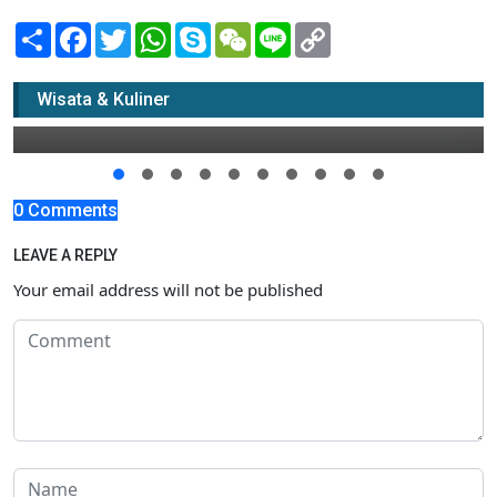
Share
Facebook
Twitter
WhatsApp
Skype
WeChat
Line
Copy
Link
Pokdarwis Ngino Terus Benahi Fasilitas
Wisata & Kuliner
01 Juli 2018 18:00
0 Comments
LEAVE A REPLY
Your email address will not be published