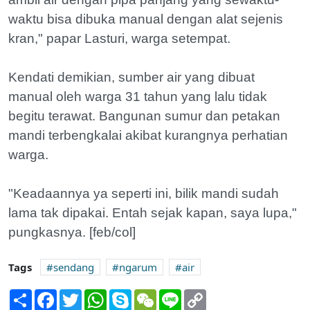
waktu bisa dibuka manual dengan alat sejenis
kran," papar Lasturi, warga setempat.
Kendati demikian, sumber air yang dibuat
manual oleh warga 31 tahun yang lalu tidak
begitu terawat. Bangunan sumur dan petakan
mandi terbengkalai akibat kurangnya perhatian
warga.
"Keadaannya ya seperti ini, bilik mandi sudah
lama tak dipakai. Entah sejak kapan, saya lupa,"
pungkasnya. [feb/col]
Tags
sendang
ngarum
air
Share
Facebook
Twitter
WhatsApp
Skype
WeChat
Line
Copy
Link