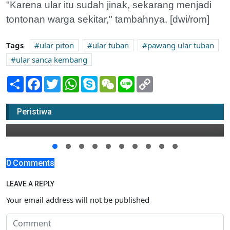
"Karena ular itu sudah jinak, sekarang menjadi
tontonan warga sekitar," tambahnya. [dwi/rom]
Tags
ular piton
ular tuban
pawang ular tuban
ular sanca kembang
Share
Facebook
Twitter
WhatsApp
Skype
WeChat
Line
Copy
Link
Rusak Parah, Warga Tambal Jalan
Jatirogo-Bancar
Peristiwa
13 Mei 2017 11:00
0 Comments
LEAVE A REPLY
Your email address will not be published