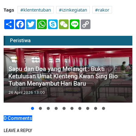
Tags
klententuban
izinkegiatan
rakor
Share
Facebook
Twitter
WhatsApp
Skype
WeChat
Line
Copy
Link
Peristiwa
Sapu dan Doa yang Melangit : Bukti
Ketulusan Umat Klenteng Kwan Sing Bio
Tuban Menyambut Hari Baru
26 April 2026 13:00
0 Comments
LEAVE A REPLY