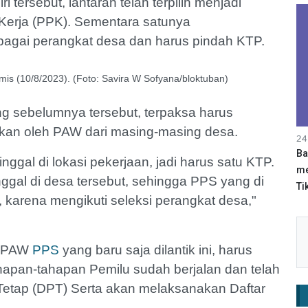
ersebut, lantaran telah terpilih menjadi
Kerja (PPK). Sementara satunya
bagai perangkat desa dan harus pindah KTP.
s (10/8/2023). (Foto: Savira W Sofyana/bloktuban)
g sebelumnya tersebut, terpaksa harus
tikan oleh PAW dari masing-masing desa.
24
Ba
inggal di lokasi pekerjaan, jadi harus satu KTP.
me
nggal di desa tersebut, sehingga PPS yang di
Tik
 karena mengikuti seleksi perangkat desa,"
a PAW
PPS
yang baru saja dilantik ini, harus
tahapan-tahapan Pemilu sudah berjalan dan telah
 Tetap (DPT) Serta akan melaksanakan Daftar