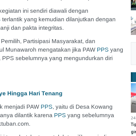
egiatan ini sendiri diawali dengan
S
terlantik yang kemudian dilanjutkan dengan
nji dan pakta integritas.
 Pemilih, Partisipasi Masyarakat, dan
ul Munawaroh mengatakan jika PAW
PPS
yang
ota PPS sebelumnya yang mengundurkan diri
e Hingga Hari Tenang
tik menjadi PAW
PPS
, yaitu di Desa Kowang
anya dilantik karena
PPS
yang sebelumnya
24
oktuban.com.
Ti
gi