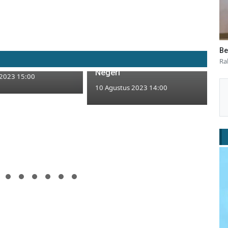
Ma'ruf Amin Minta Lulusan
Nakes Tuban Penuhi Standart
ai Eror, Panitia
Be
Mutu Kerja Dalam dan Luar
Ra
n Koreksi Manual
Negeri
 2023 15:00
10 Agustus 2023 14:00