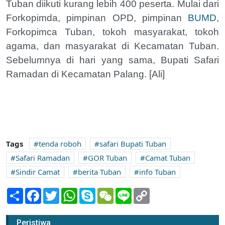
Tuban diikuti kurang lebih 400 peserta. Mulai dari
Forkopimda, pimpinan OPD, pimpinan
BUMD
,
Forkopimca Tuban, tokoh masyarakat, tokoh
agama, dan masyarakat di Kecamatan Tuban.
Sebelumnya di hari yang sama, Bupati Safari
Ramadan di Kecamatan Palang. [Ali]
Tags
tenda roboh
safari Bupati Tuban
Safari Ramadan
GOR Tuban
Camat Tuban
Sindir Camat
berita Tuban
info Tuban
Share
Facebook
Twitter
WhatsApp
Skype
WeChat
Line
Copy
Link
Harga Bahan Pokok di Kabupaten Tuban
Masih Tinggi
Peristiwa