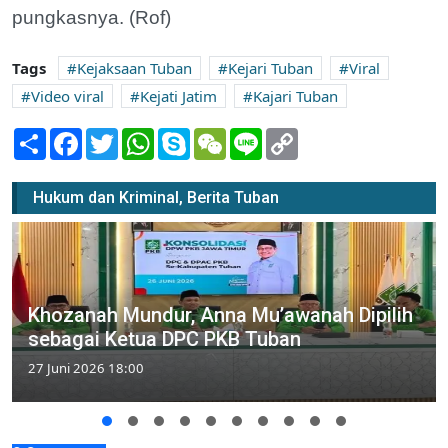
pungkasnya. (Rof)
Tags
Kejaksaan Tuban
Kejari Tuban
Viral
Video viral
Kejati Jatim
Kajari Tuban
Share
Facebook
Twitter
WhatsApp
Skype
WeChat
Line
Copy
Link
Hukum dan Kriminal, Berita Tuban
Khozanah Mundur, Anna Mu’awanah Dipilih
sebagai Ketua DPC PKB Tuban
27 Juni 2026 18:00