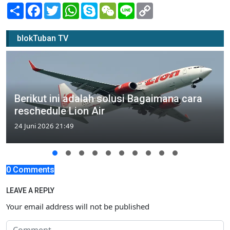
Share
Facebook
Twitter
WhatsApp
Skype
WeChat
Line
Copy
Link
blokTuban TV
Berikut ini adalah solusi Bagaimana cara
reschedule Lion Air
24 Juni 2026 21:49
0 Comments
LEAVE A REPLY
Your email address will not be published