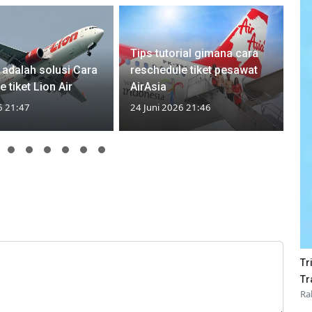
Tips tutorial gimana cara
i adalah solusi Cara
reschedule tiket pesawat
 tiket Lion Air
AirAsia
6 21:47
24 Juni 2026 21:46
Tr
Tr
Ra